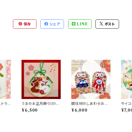
保存
シェア
LINE
ポスト
トラッ
うまのお正月飾り(10人
間伐材のしあわせお守
サイコ
分)
り（10人分）
人分）
¥6,500
¥6,000
¥7,0