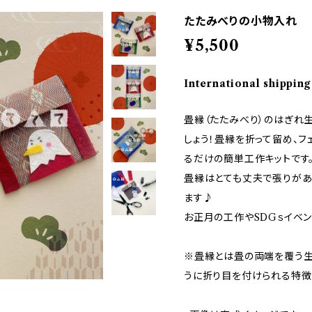
たたみべりの小物入れ
¥5,500
International shipping
畳縁（たたみべり）のはぎれ
しょう！畳縁を折って留め、
るだけの簡単工作キットです
畳縁はとても丈夫で張りがあ
ます♪
お正月の工作やSDGｓイベ
※畳縁とは畳の両端を覆う生
うに折り目を付けられる特徴