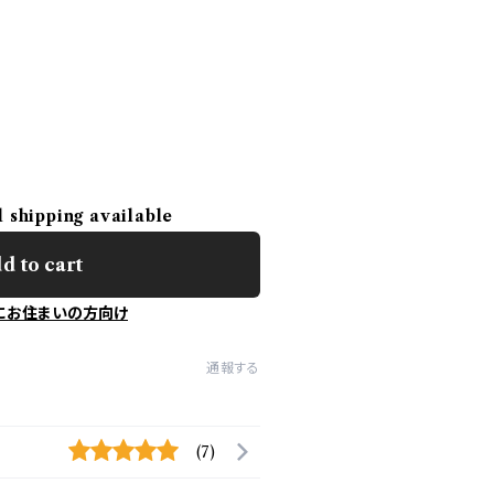
l shipping available
d to cart
にお住まいの方向け
通報する
(7)