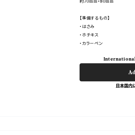
約70mm×80mm
【準備するもの】
・はさみ
・ホチキス
・カラーペン
Internationa
Ad
日本国内