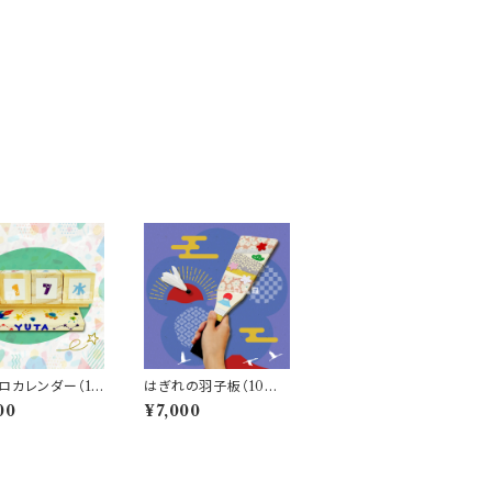
ロカレンダー（10
はぎれの羽子板（10人
分）
00
¥7,000