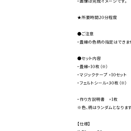
・画像は完成イメージです。
★所要時間20分程度
●ご注意
・畳縁の色柄の指定はできま
●セット内容
・畳縁×10枚（※）
・マジックテープ ×10セット
・フェルトシール×30枚（※）
・作り方説明書 ×1枚
※色、柄はランダムとなりま
【仕様】