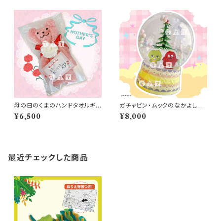
母の日のくまのハンドタオルギフ
ガチャピン・ムックのなかよしド
ト（10人分）
ーム
¥6,500
¥8,000
最近チェックした商品