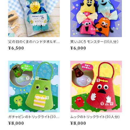
父の日のくまのハンドタオルギフ
笑いぶくろモンスター(10人分）
ト（10人分）
¥6,500
¥6,000
ガチャピンのトリックライト(10人
ムックのトリックライト(10人分)
分)
¥8,000
¥8,000