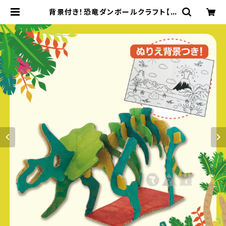
背景付き！恐竜ダンボールクラフト【ト
リケラトプス】（10人分） | てづくりショ
ップ ててて