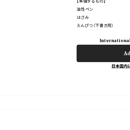
【準備するもの】
油性ペン
はさみ
えんぴつ（下書き用）
Internationa
Ad
日本国内