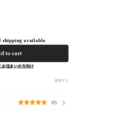
l shipping available
d to cart
にお住まいの方向け
通報する
(7)