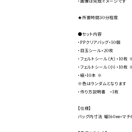
・画像は完成イメージです
★所要時間30分程度
●セット内容
・PPクリアバッグ×10個
・目玉シール×20枚
・フェルトシール（大）×10枚 
・フェルトシール（小）×10枚 
・紐×10本 ※
※色はランダムとなります
・作り方説明書 ×1枚
【仕様】
バッグ内寸法 幅160㎜×マチ