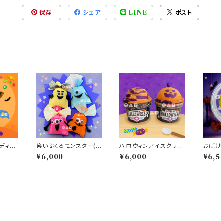
保存
シェア
LINE
ポスト
ディバ
笑いぶくろモンスター(1
ハロウィンアイスクリー
おばけ
0人分）
ムBOX（10人分）
（10人
¥6,000
¥6,000
¥6,5