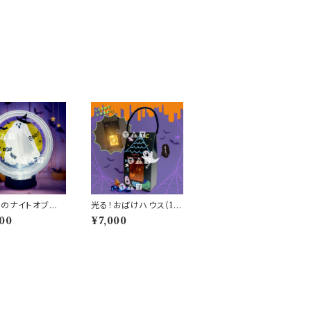
のナイトオブジェ
光る！おばけハウス（10
分）
人分）
00
¥7,000