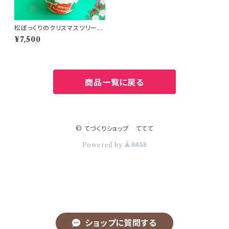
松ぼっくりのクリスマスツリー(1
0人分)
¥7,500
商品一覧に戻る
© てづくりショップ ててて
Powered by
ショップに質問する