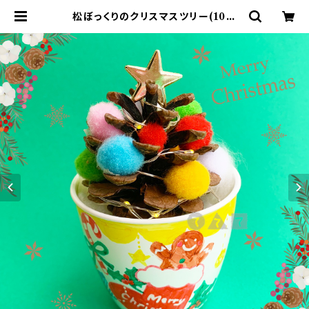
松ぼっくりのクリスマスツリー(10人
分) | てづくりショップ ててて