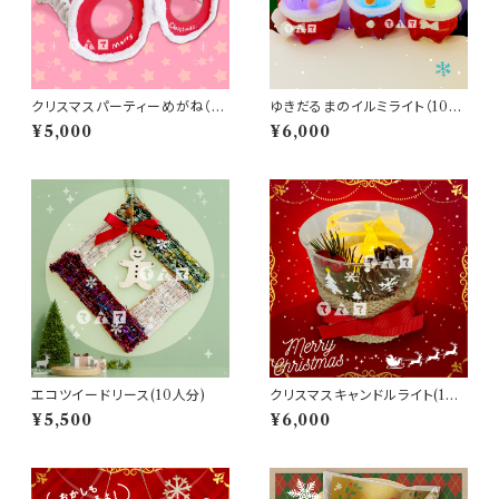
クリスマスパーティーめがね（10
ゆきだるまのイルミライト（10人
人分）
分）
¥5,000
¥6,000
エコツイードリース(10人分)
クリスマスキャンドルライト(10
人分)
¥5,500
¥6,000