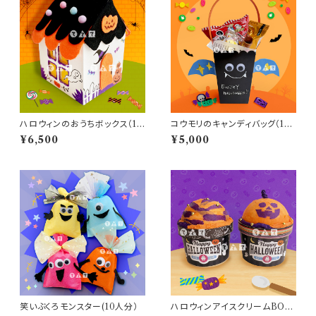
ハロウィンのおうちボックス（10
コウモリのキャンディバッグ（10
人分）
人分）
¥6,500
¥5,000
笑いぶくろモンスター(10人分）
ハロウィンアイスクリームBOX