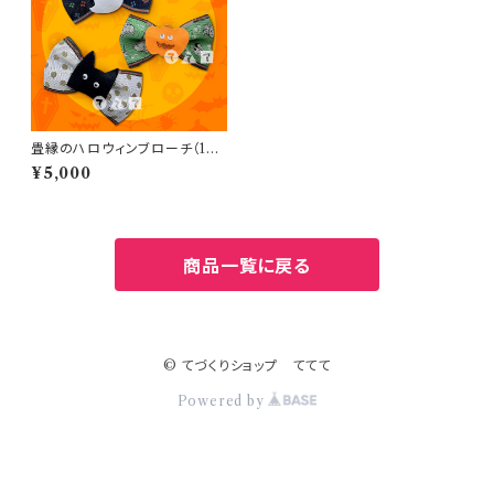
畳縁のハロウィンブローチ（10
人分）
¥5,000
商品一覧に戻る
© てづくりショップ ててて
Powered by