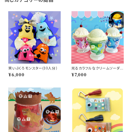
同じカテゴリーの商品
笑いぶくろモンスター(10人分）
光るカラフルなクリームソーダ(1
0人分)
¥6,000
¥7,000