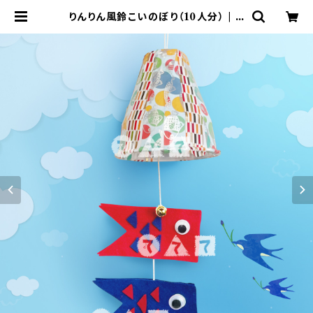
りんりん風鈴こいのぼり（10人分） | て
づくりショップ ててて