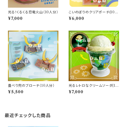
光る！くるくる恐竜火山（10人分）
こいのぼりのクリアポーチ(10人
分)
¥7,000
¥6,000
畳べり兜のブローチ（10人分）
光るレトロなクリームソーダ(10
人分)
¥5,500
¥7,000
最近チェックした商品