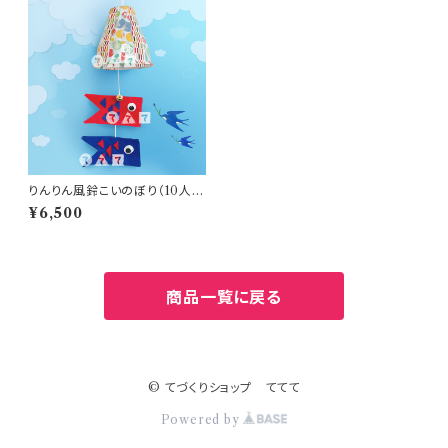
りんりん風鈴こいのぼり（10人
分）
¥6,500
商品一覧に戻る
© てづくりショップ ててて
Powered by