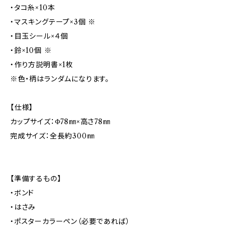
・タコ糸×10本
・マスキングテープ×3個 ※
・目玉シール×４個
・鈴×10個 ※
・作り方説明書×1枚
※色・柄はランダムになります。
【仕様】
カップサイズ：Φ78㎜×高さ78㎜
完成サイズ：全長約300㎜
【準備するもの】
・ボンド
・はさみ
・ポスターカラーペン（必要であれば）