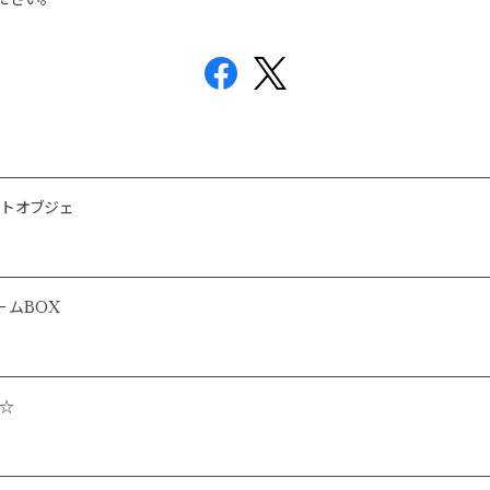
トオブジェ
ームBOX
☆